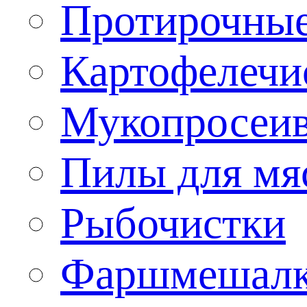
Протирочны
Картофелечи
Мукопросеив
Пилы для мя
Рыбочистки
Фаршмешал