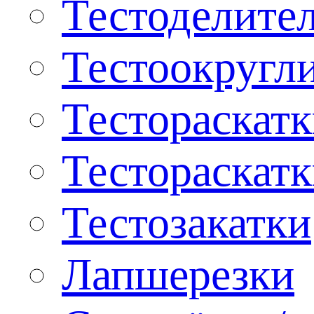
Тестоделите
Тестоокругл
Тестораскат
Тестораскат
Тестозакатки
Лапшерезки