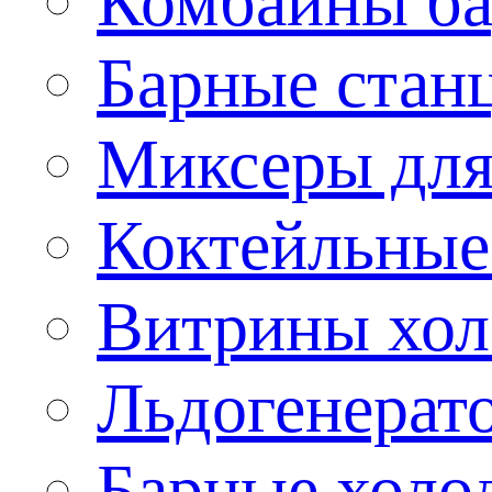
Комбайны б
Барные стан
Миксеры для
Коктейльные
Витрины хол
Льдогенерат
Барные холо