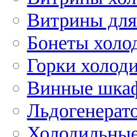
Витрины для
Бонеты холо
Горки холод
Винные шка
Льдогенерат
Холодильные