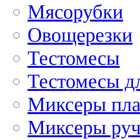
Мясорубки
Овощерезки
Тестомесы
Тестомесы дл
Миксеры пла
Миксеры ру