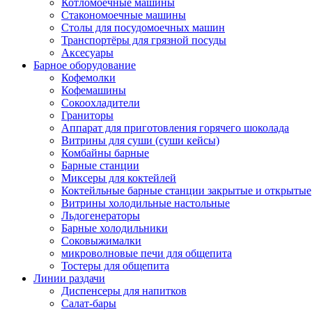
Котломоечные машины
Стакономоечные машины
Столы для посудомоечных машин
Транспортёры для грязной посуды
Аксесуары
Барное оборудование
Кофемолки
Кофемашины
Сокоохладители
Граниторы
Аппарат для приготовления горячего шоколада
Витрины для суши (суши кейсы)
Комбайны барные
Барные станции
Миксеры для коктейлей
Коктейльные барные станции закрытые и открытые
Витрины холодильные настольные
Льдогенераторы
Барные холодильники
Соковыжималки
микроволновые печи для общепита
Тостеры для общепита
Линии раздачи
Диспенсеры для напитков
Салат-бары