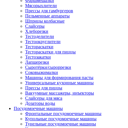
Фаршмешалки
Мясорыхлители
Прессы для гамбургеров
Пельменные аппараты
Шприцы колбасные
Слайсеры
Хлеборезки
Тестоделители
Тестоокруглители
Тестораскатки
Тестораскатки для пиццы
Тестозакатки
Лапшерезки
Сыротёрки/сыроррезки
Соковыжималки
Машины для формирования пасты
Универсальные кухонные машины
Прессы для пиццы
Вакуумные массажеры, инъекторы
Слайсеры для мяса
Дозаторы воды
Посудомоечные машины
Фронтальные посудомоечные машины
Купольные посудомоечные машины
Тунельные посудомоечные машины