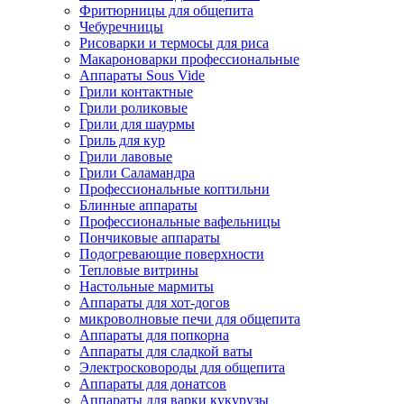
Фритюрницы для общепита
Чебуречницы
Рисоварки и термосы для риса
Макароноварки профессиональные
Аппараты Sous Vide
Грили контактные
Грили роликовые
Грили для шаурмы
Гриль для кур
Грили лавовые
Грили Саламандра
Профессиональные коптильни
Блинные аппараты
Профессиональные вафельницы
Пончиковые аппараты
Подогревающие поверхности
Тепловые витрины
Настольные мармиты
Аппараты для хот-догов
микроволновые печи для общепита
Аппараты для попкорна
Аппараты для сладкой ваты
Электросковороды для общепита
Аппараты для донатсов
Аппараты для варки кукурузы