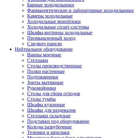
Барные холодильники
Фармацевтические и лабораторные холодильники
Камеры холодильные
Холодильные моноблоки
Холодильные сплит-системы
Шкафы-витрины холодильные
Промышленный холод
Сэндвич панели
Нейтральное оборудование
Ванны моечные
Стеллажи
Столы производственные
Полки настенные
Подтоварники
Зонты вытяжные
Рукомойники
Столы для сбора отходов
Столы тумбы
Шкафы кухонные
Шкафы для раздевалок
Стеллажи складские
Подставки под оборудование
Колоды разрубочные
Тележки и шпильки
Мусорные баки и баки для отходов