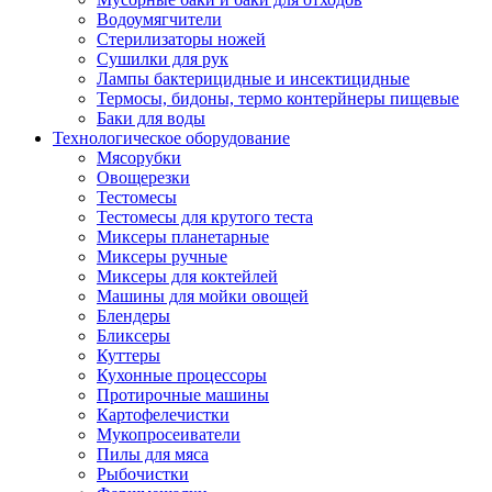
Водоумягчители
Стерилизаторы ножей
Сушилки для рук
Лампы бактерицидные и инсектицидные
Термосы, бидоны, термо контерйнеры пищевые
Баки для воды
Технологическое оборудование
Мясорубки
Овощерезки
Тестомесы
Тестомесы для крутого теста
Миксеры планетарные
Миксеры ручные
Миксеры для коктейлей
Машины для мойки овощей
Блендеры
Бликсеры
Куттеры
Кухонные процессоры
Протирочные машины
Картофелечистки
Мукопросеиватели
Пилы для мяса
Рыбочистки