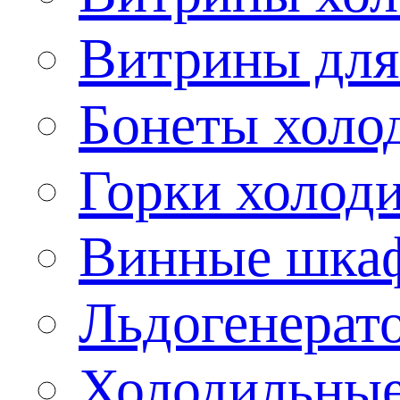
Витрины для
Бонеты холо
Горки холод
Винные шка
Льдогенерат
Холодильные