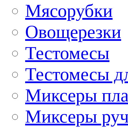
Мясорубки
Овощерезки
Тестомесы
Тестомесы дл
Миксеры пла
Миксеры ру