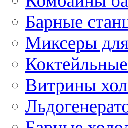
Комбайны б
Барные стан
Миксеры для
Коктейльные
Витрины хол
Льдогенерат
Барные холо