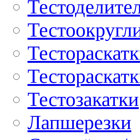
Тестоделите
Тестоокругл
Тестораскат
Тестораскат
Тестозакатки
Лапшерезки