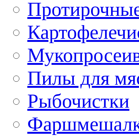
Протирочны
Картофелечи
Мукопросеив
Пилы для мя
Рыбочистки
Фаршмешал