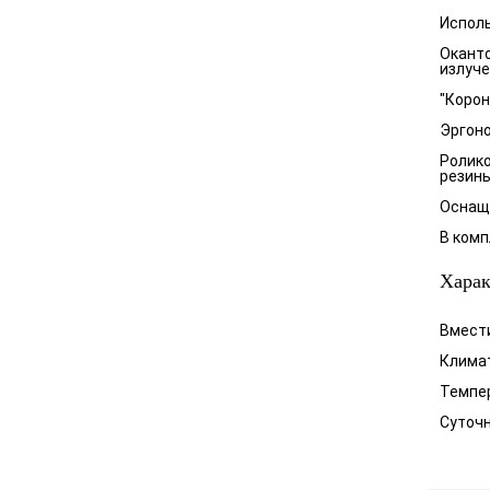
Исполь
Оканто
излуч
"Корон
Эргоно
Ролико
резины
Оснащ
В комп
Харак
Вмести
Климат
Темпер
Суточн