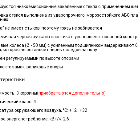
зуются низкоэмиссионные закаленные стекла с применением ше
вка стекол выполнена из ударопрочного, морозостойкого АБС пл
ению
а" не имеет стыков, поэтому грязь не забивается
мичная черная ручка из пластика с усовершенствованной констр
вые колеса (Ø - 50 мм) с усиленным подшипником выдерживают 60
, которая не оставляет черных следов на полу
ен регулируемыми по высоте опорами
лекте замок, роликовые опоры
теристики
мость: 3 корзины
(приобретаются дополнительно)
ический класс: 4
атура окружающего воздуха, °С: +12...+32
ое энергопотребление, кВт/ч: 2.6