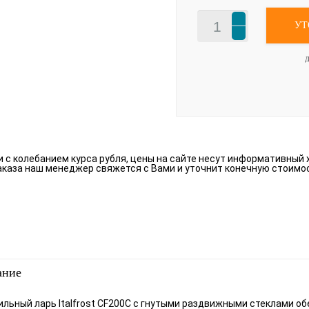
УТ
Д
зи с колебанием курса рубля, цены на сайте несут информативный 
аказа наш менеджер свяжется с Вами и уточнит конечную стоимо
ание
льный ларь Italfrost CF200C с гнутыми раздвижными стеклами 