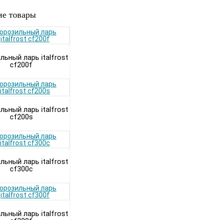
е товары
ьный ларь italfrost
cf200f
ьный ларь italfrost
cf200s
ьный ларь italfrost
cf300c
ьный ларь italfrost