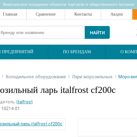
Комплексное оснащение объектов торговли и общественного питания
Главная
Сравнение
Контакты
Акции
НАЙТИ
 ПРЕДПРИЯТИЙ
ПО БРЕНДАМ
О КОМ
›
›
›
Холодильное оборудование
Лари морозильные
Морозиль
зильный ларь italfrost cf200c
дитель:
Italfrost
:
10214-01