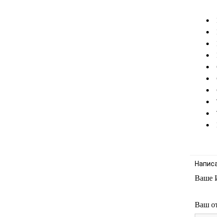
Напис
Ваше 
Ваш о