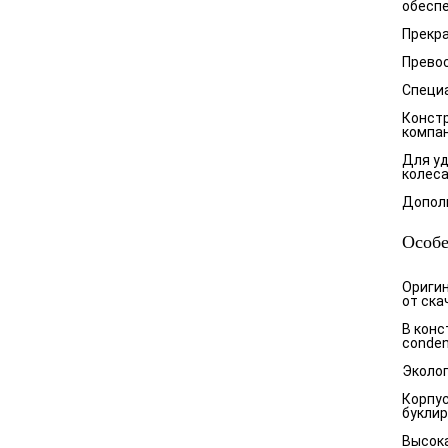
обеспе
Прекра
Превос
Специа
Констр
компан
Для уд
колеса
Дополн
Особ
Оригин
от ска
В конс
conden
Эколог
Корпус
букли
Высока