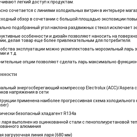
чивают легкий доступ к продуктам.
сно сочетается с линиями холодильных витрин в интерьере магаз
ходный обзор в сочетании с большой площадью экспозиции пов
льно подобранный угол наклона раздвижных стекол исключает э
уктивные особенности и дизайн позволяют наносить на поверхн
ии, делая товар еще более привлекательным для потребителя.
обства эксплуатации можно укомплектовать морозильный ларь з
ми и т.д.
ительные опции позволяют сделать ларь максимально функциона
енности
альный энергосберегающий компрессор Electrolux (ACC)/Aspera
чков напряжения в сети
трукции применена наиболее прогрессивная схема холодильного 
ser)
ически безопасный хладагент R134a
 ларя выполнен из оцинкованной стали с пенополиуретановой те
рованного алюминия
я загрузочная линия ларя (680 мм)