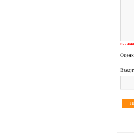
Вниман
Оценк
Введит
П