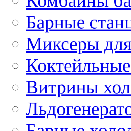
Комбайны б
Барные стан
Миксеры для
Коктейльные
Витрины хол
Льдогенерат
Барные холо