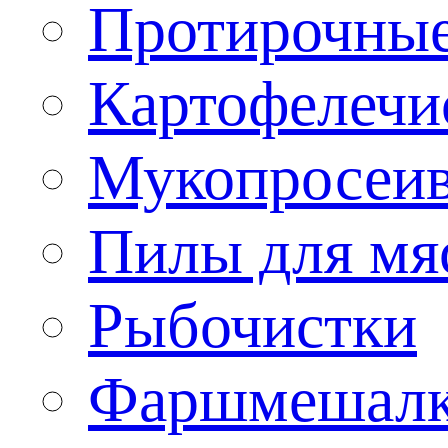
Протирочны
Картофелечи
Мукопросеив
Пилы для мя
Рыбочистки
Фаршмешал