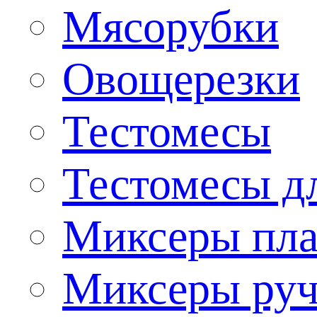
Мясорубки
Овощерезки
Тестомесы
Тестомесы дл
Миксеры пла
Миксеры ру