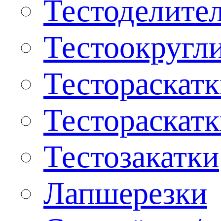
Тестоделите
Тестоокругл
Тестораскат
Тестораскат
Тестозакатки
Лапшерезки