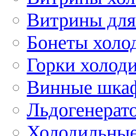
Витрины для
Бонеты холо
Горки холод
Винные шка
Льдогенерат
Холодильные