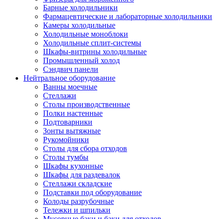
Барные холодильники
Фармацевтические и лабораторные холодильники
Камеры холодильные
Холодильные моноблоки
Холодильные сплит-системы
Шкафы-витрины холодильные
Промышленный холод
Сэндвич панели
Нейтральное оборудование
Ванны моечные
Стеллажи
Столы производственные
Полки настенные
Подтоварники
Зонты вытяжные
Рукомойники
Столы для сбора отходов
Столы тумбы
Шкафы кухонные
Шкафы для раздевалок
Стеллажи складские
Подставки под оборудование
Колоды разрубочные
Тележки и шпильки
Мусорные баки и баки для отходов