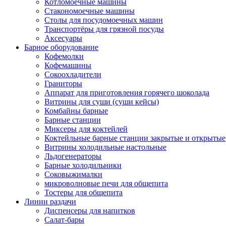
Котломоечные машины
Стакономоечные машины
Столы для посудомоечных машин
Транспортёры для грязной посуды
Аксесуары
Барное оборудование
Кофемолки
Кофемашины
Сокоохладители
Граниторы
Аппарат для приготовления горячего шоколада
Витрины для суши (суши кейсы)
Комбайны барные
Барные станции
Миксеры для коктейлей
Коктейльные барные станции закрытые и открытые
Витрины холодильные настольные
Льдогенераторы
Барные холодильники
Соковыжималки
микроволновые печи для общепита
Тостеры для общепита
Линии раздачи
Диспенсеры для напитков
Салат-бары