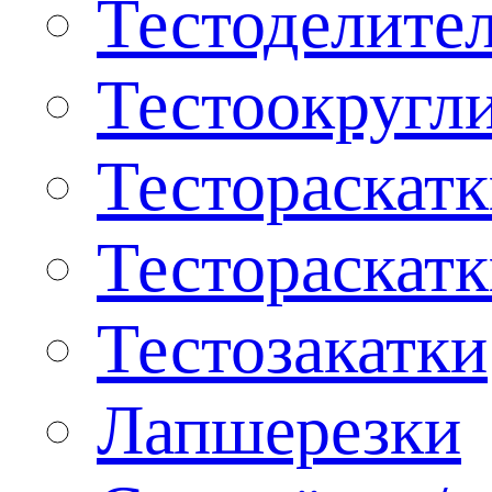
Тестоделите
Тестоокругл
Тестораскат
Тестораскат
Тестозакатки
Лапшерезки