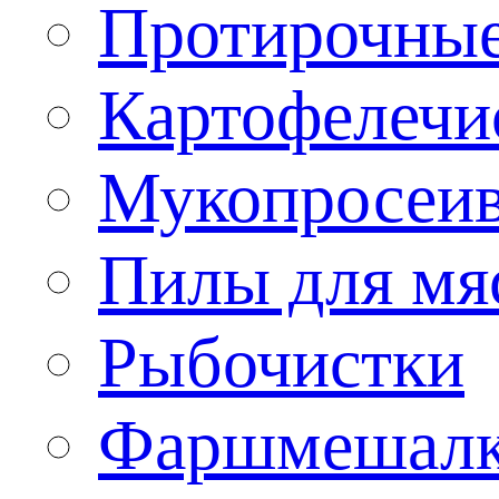
Протирочны
Картофелечи
Мукопросеив
Пилы для мя
Рыбочистки
Фаршмешал