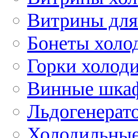
Витрины для
Бонеты холо
Горки холод
Винные шка
Льдогенерат
Холодильные