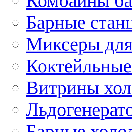
Комбайны б
Барные стан
Миксеры для
Коктейльные
Витрины хол
Льдогенерат
Барные холо