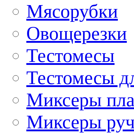
Мясорубки
Овощерезки
Тестомесы
Тестомесы дл
Миксеры пла
Миксеры ру