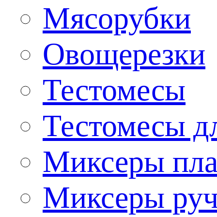
Мясорубки
Овощерезки
Тестомесы
Тестомесы дл
Миксеры пла
Миксеры ру