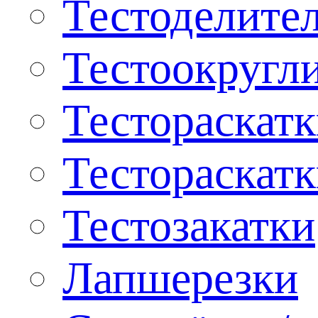
Тестоделите
Тестоокругл
Тестораскат
Тестораскат
Тестозакатки
Лапшерезки