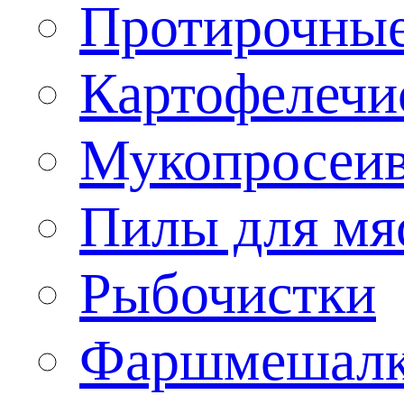
Протирочны
Картофелечи
Мукопросеив
Пилы для мя
Рыбочистки
Фаршмешал