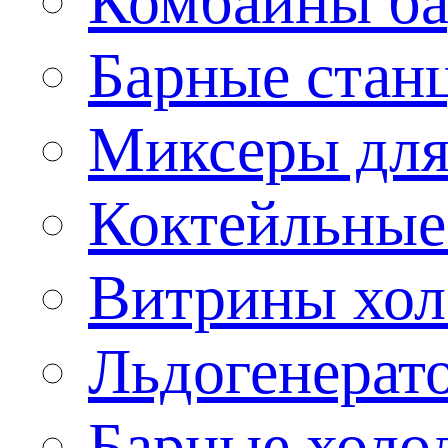
Комбайны б
Барные стан
Миксеры для
Коктейльные
Витрины хол
Льдогенерат
Барные холо