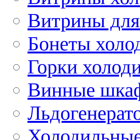
Витрины для
Бонеты холо
Горки холод
Винные шка
Льдогенерат
Холодильные